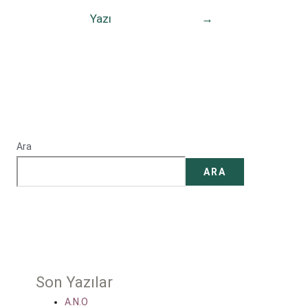
Yazı
→
Ara
ARA
Son Yazılar
A.N.O