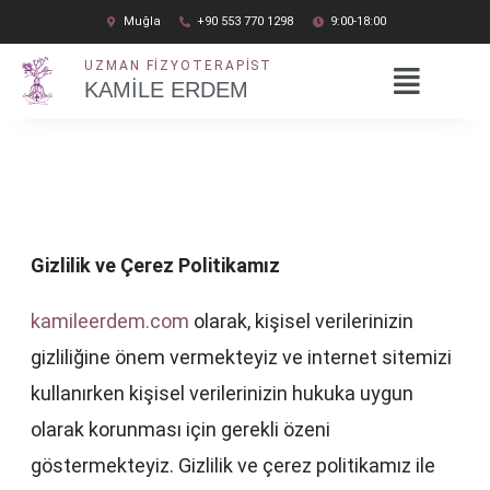
İçeriğe
Muğla
+90 553 770 1298
9:00-18:00
atla
UZMAN FIZYOTERAPIST
KAMİLE ERDEM
Gizlilik ve Çerez Politikamız
kamileerdem.com
olarak, kişisel verilerinizin
gizliliğine önem vermekteyiz ve internet sitemizi
kullanırken kişisel verilerinizin hukuka uygun
olarak korunması için gerekli özeni
göstermekteyiz. Gizlilik ve çerez politikamız ile