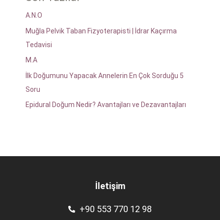
A.N.O
Muğla Pelvik Taban Fizyoterapisti | İdrar Kaçırma
Tedavisi
M.A
İlk Doğumunu Yapacak Annelerin En Çok Sorduğu 5
Soru
Epidural Doğum Nedir? Avantajları ve Dezavantajları
İletişim
+90 553 770 12 98