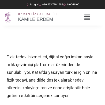
İçeriğe
Muğla
+90 553 770 1298
9:00-18:00
atla
UZMAN FIZYOTERAPIST
KAMİLE ERDEM
Fizik tedavi hizmetleri, dijital çağın imkanlarıyla
artık çevrimiçi platformlar üzerinden de
sunulabiliyor. Katar’da yaşayan türkler için online
fizik tedavi, ana dilde destek alarak tedavi
sürecini kolaylaştıran ve daha erişilebilir hale
getiren etkili bir seçenek sunuyor.