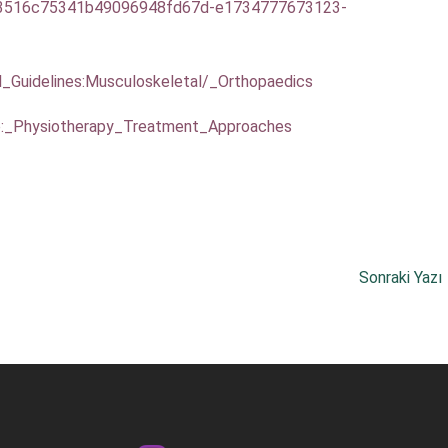
b3516c75341b49096948fd67d-e1734777673123-
l_Guidelines:Musculoskeletal/_Orthopaedics
e:_Physiotherapy_Treatment_Approaches
Sonraki Yazı