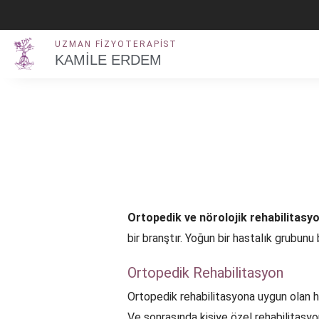
İçeriğe
atla
UZMAN FIZYOTERAPIST
KAMİLE ERDEM
Ortopedik ve nörolojik rehabilitasy
bir branştır. Yoğun bir hastalık grubunu
Ortopedik Rehabilitasyon
Ortopedik rehabilitasyona uygun olan ha
Ve sonrasında kişiye özel rehabilitasyo