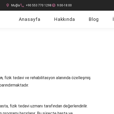
Muğla
+90 553 770 1298
9:00-18:00
Anasayfa
Hakkında
Blog
on
, fizik tedavi ve rehabilitasyon alanında özelleşmiş
 barındırmaktadır.
sta, fizik tedavi uzmanı tarafından değerlendirilir.
n programı hazırlanır. Bu süreçte hasta ve