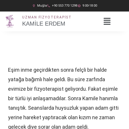
İçeriğe
Muğla
+90 553 770 1298
9:00-18:00
atla
UZMAN FIZYOTERAPIST
KAMİLE ERDEM
Eşim inme geçirdikten sonra felçli bir halde
yatağa bağımlı hale geldi. Bu süre zarfında
evimize bir fizyoterapist geliyordu. Fakat eşimle
bir türlü iyi anlaşamadılar. Sonra Kamile hanımla
tanıştık. Seanslarda huysuzluk yapan adam gitti
yerine hareket yaptıracak olan kızım ne zaman
gelecek diye sorar olan adam geldi.